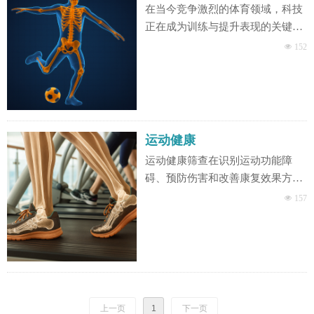
案 —— 无标记动作捕捉系统
在当今竞争激烈的体育领域，科技
正在成为训练与提升表现的关键驱
动力。我们的无标记动作捕捉系统
넶
152
为运动员、教练、康复师和运动科
研人员提供了一种革命性的解决方
案。借助先进的计算机视觉和人工
智能技术，它能够精确捕捉人体运
动，实现数据驱动的运动分析，为
运动健康
运动训练和康复提供科学依据。
运动健康筛查在识别运动功能障
碍、预防伤害和改善康复效果方面
发挥着关键作用。通过分析生物力
넶
157
学数据，医疗提供者可以检测出潜
在的运动缺陷，这些缺陷可能是肌
肉骨骼或神经系统问题的早期表
现。通过定期筛查的早期发现，临
床医生可以制定个性化的治疗计
划，并随着时间推移监测患者的恢
上一页
1
下一页